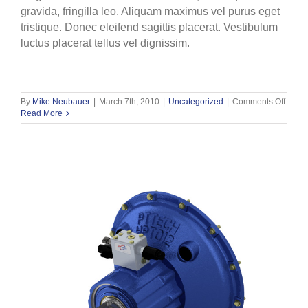
gravida, fringilla leo. Aliquam maximus vel purus eget
tristique. Donec eleifend sagittis placerat. Vestibulum
luctus placerat tellus vel dignissim.
on
By
Mike Neubauer
|
March 7th, 2010
|
Uncategorized
|
Comments Off
Seco
Read More
Produ
Intro