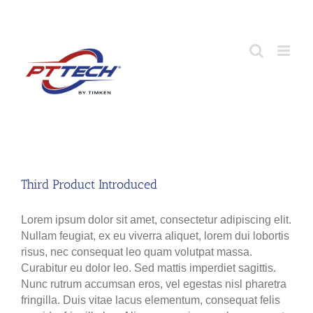
Skip
Industrial Clutches, Brakes and Torque Limiters by Timken
to
content
Third Product Introduced
Lorem ipsum dolor sit amet, consectetur adipiscing elit.
Nullam feugiat, ex eu viverra aliquet, lorem dui lobortis
risus, nec consequat leo quam volutpat massa.
Curabitur eu dolor leo. Sed mattis imperdiet sagittis.
Nunc rutrum accumsan eros, vel egestas nisl pharetra
fringilla. Duis vitae lacus elementum, consequat felis