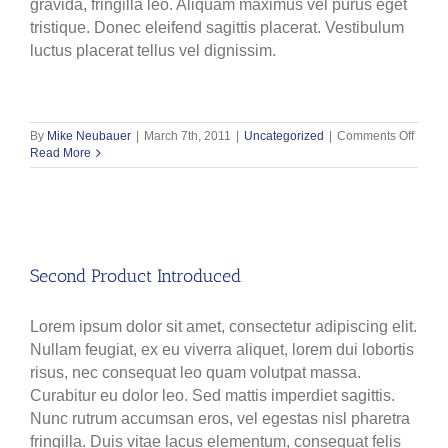
gravida, fringilla leo. Aliquam maximus vel purus eget
tristique. Donec eleifend sagittis placerat. Vestibulum
luctus placerat tellus vel dignissim.
on
By
Mike Neubauer
|
March 7th, 2011
|
Uncategorized
|
Comments Off
Third
Read More
Produ
Introd
Second Product Introduced
Lorem ipsum dolor sit amet, consectetur adipiscing elit.
Nullam feugiat, ex eu viverra aliquet, lorem dui lobortis
risus, nec consequat leo quam volutpat massa.
Curabitur eu dolor leo. Sed mattis imperdiet sagittis.
Nunc rutrum accumsan eros, vel egestas nisl pharetra
fringilla. Duis vitae lacus elementum, consequat felis